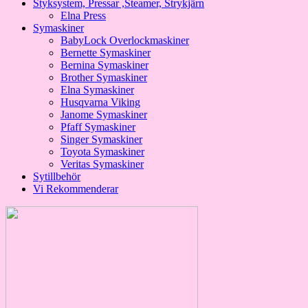
Styksystem, Pressar ,Steamer, Strykjärn
Elna Press
Symaskiner
BabyLock Overlockmaskiner
Bernette Symaskiner
Bernina Symaskiner
Brother Symaskiner
Elna Symaskiner
Husqvarna Viking
Janome Symaskiner
Pfaff Symaskiner
Singer Symaskiner
Toyota Symaskiner
Veritas Symaskiner
Sytillbehör
Vi Rekommenderar