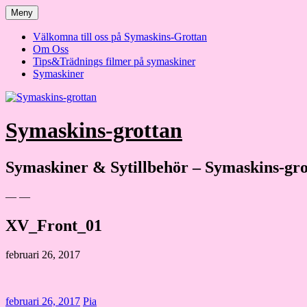
Hoppa
Meny
till
innehåll
Välkomna till oss på Symaskins-Grottan
Om Oss
Tips&Trädnings filmer på symaskiner
Symaskiner
Symaskins-grottan
Symaskiner & Sytillbehör – Symaskins-gro
— —
XV_Front_01
februari 26, 2017
februari 26, 2017
Pia