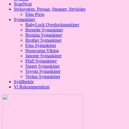
ScanNcut
Styksystem, Pressar ,Steamer, Strykjärn
Elna Press
Symaskiner
BabyLock Overlockmaskiner
Bernette Symaskiner
Bernina Symaskiner
Brother Symaskiner
Elna Symaskiner
Husqvarna Viking
Janome Symaskiner
Pfaff Symaskiner
Singer Symaskiner
Toyota Symaskiner
Veritas Symaskiner
Sytillbehör
Vi Rekommenderar