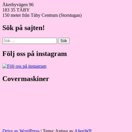
Åkerbyvägen 96
183 35 TÄBY
150 meter från Täby Centrum (Storstugan)
Sök på sajten!
Sök
efter:
Följ oss på instagram
Covermaskiner
Drivs av WordPress
|
Tema: Anissa av
AlienWP
.