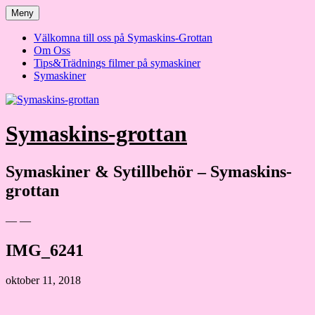
Hoppa
Meny
till
innehåll
Välkomna till oss på Symaskins-Grottan
Om Oss
Tips&Trädnings filmer på symaskiner
Symaskiner
Symaskins-grottan
Symaskiner & Sytillbehör – Symaskins-
grottan
— —
IMG_6241
oktober 11, 2018