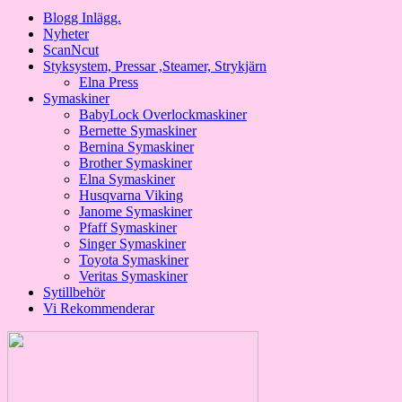
Blogg Inlägg.
Nyheter
ScanNcut
Styksystem, Pressar ,Steamer, Strykjärn
Elna Press
Symaskiner
BabyLock Overlockmaskiner
Bernette Symaskiner
Bernina Symaskiner
Brother Symaskiner
Elna Symaskiner
Husqvarna Viking
Janome Symaskiner
Pfaff Symaskiner
Singer Symaskiner
Toyota Symaskiner
Veritas Symaskiner
Sytillbehör
Vi Rekommenderar