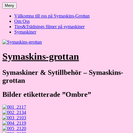
Hoppa
Meny
till
innehåll
Välkomna till oss på Symaskins-Grottan
Om Oss
Tips&Trädnings filmer på symaskiner
Symaskiner
Symaskins-grottan
Symaskiner & Sytillbehör – Symaskins-
grottan
Bilder etiketterade ”Ombre”