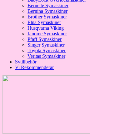
Bernette Symaskiner
Bernina Symaskiner
Brother Symaskiner
Elna Symaskiner
Husqvarna Viking
Janome Symaskiner
Pfaff Symaskiner
Singer Symaskiner
Toyota Symaskiner
Veritas Symaskiner
Sytillbehör
Vi Rekommenderar