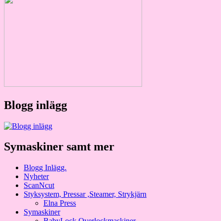
Blogg inlägg
Symaskiner samt mer
Blogg Inlägg.
Nyheter
ScanNcut
Styksystem, Pressar ,Steamer, Strykjärn
Elna Press
Symaskiner
BabyLock Overlockmaskiner