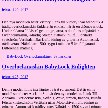
februari 25, 2017
Den nya modellen heter Victory. Länk till Victory i vår webbutik 4
trådig overlockmaskin Enklare än enklast, här är en drömoverlock.
Undertrådarna ” blåser” genom griparna, o det finns nålpåträdare.
Overlockmaskin, 4-trådig Stretch, flatlock, rullfåll Förstärkt
stretchsöm Vertikala nålar Luftträdning av griparna Automastisk
trådleverans Nålträdare 1500 stygn i minuten 5 års fullgaranti
Differential matning
—
BabyLock Overlockmaskiner
,
Symaskiner
—
Overlockmaskin BabyLock Enlighten
februari 25, 2017
Denna modell finns inte längre i vårat sortement. Det är en ny
modell som heter Acclaim Som är den nya modellen. Länk Till
Acclaim Overlockmaskin, 4-trådig Wave, stretch, flatlock, rullfåll
Förstärkt stretchsöm Vertikala nålar Motordriven luftträdning av
griparna Automastisk trådleverans Nålträdare 1500 stygn i minuten