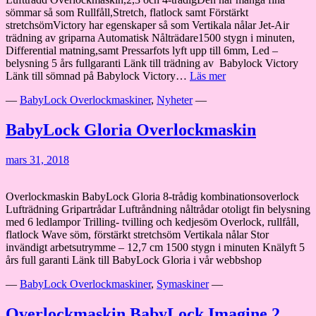
sömmar så som Rullfåll,Stretch, flatlock samt Förstärkt
stretchsömVictory har egenskaper så som Vertikala nålar Jet-Air
trädning av griparna Automatisk Nålträdare1500 stygn i minuten,
Differential matning,samt Pressarfots lyft upp till 6mm, Led –
belysning 5 års fullgaranti Länk till trädning av Babylock Victory
Overlockmaskin
Länk till sömnad på Babylock Victory…
Läs mer
BabyLock
—
BabyLock Overlockmaskiner
,
Nyheter
—
Victory
BabyLock Gloria Overlockmaskin
mars 31, 2018
Overlockmaskin BabyLock Gloria 8-trådig kombinationsoverlock
Lufträdning Gripartrådar Luftråndning nåltrådar otoligt fin belysning
med 6 ledlampor Trilling- tvilling och kedjesöm Overlock, rullfåll,
flatlock Wave söm, förstärkt stretchsöm Vertikala nålar Stor
invändigt arbetsutrymme – 12,7 cm 1500 stygn i minuten Knälyft 5
års full garanti Länk till BabyLock Gloria i vår webbshop
—
BabyLock Overlockmaskiner
,
Symaskiner
—
Overlockmaskin BabyLock Imagine 2