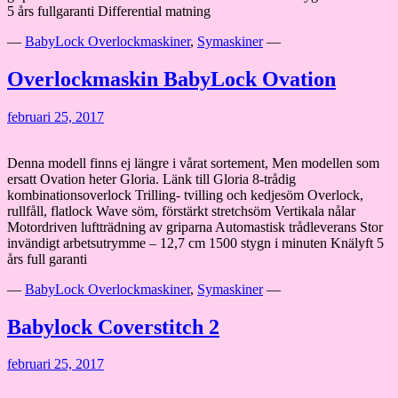
5 års fullgaranti Differential matning
—
BabyLock Overlockmaskiner
,
Symaskiner
—
Overlockmaskin BabyLock Ovation
februari 25, 2017
Denna modell finns ej längre i vårat sortement, Men modellen som
ersatt Ovation heter Gloria. Länk till Gloria 8-trådig
kombinationsoverlock Trilling- tvilling och kedjesöm Overlock,
rullfåll, flatlock Wave söm, förstärkt stretchsöm Vertikala nålar
Motordriven luftträdning av griparna Automastisk trådleverans Stor
invändigt arbetsutrymme – 12,7 cm 1500 stygn i minuten Knälyft 5
års full garanti
—
BabyLock Overlockmaskiner
,
Symaskiner
—
Babylock Coverstitch 2
februari 25, 2017