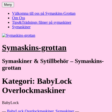
Hoppa
Meny
till
innehåll
Välkomna till oss på Symaskins-Grottan
Om Oss
Tips&Trädnings filmer på symaskiner
Symaskiner
Symaskins-grottan
Symaskiner & Sytillbehör – Symaskins-
grottan
Kategori:
BabyLock
Overlockmaskiner
BabyLock
—
BabyLock Overlockmaskiner
,
Symaskiner
—