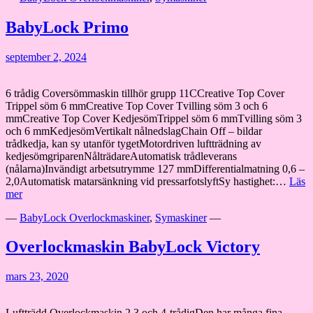
BabyLock Primo
september 2, 2024
6 trådig Coversömmaskin tillhör grupp 11CCreative Top Cover
Trippel söm 6 mmCreative Top Cover Tvilling söm 3 och 6
mmCreative Top Cover KedjesömTrippel söm 6 mmTvilling söm 3
och 6 mmKedjesömVertikalt nålnedslagChain Off – bildar
trådkedja, kan sy utanför tygetMotordriven luftträdning av
kedjesömgriparenNålträdareAutomatisk trådleverans
(nålarna)Invändigt arbetsutrymme 127 mmDifferentialmatning 0,6 –
2,0Automatisk matarsänkning vid pressarfotslyftSy hastighet:…
Läs
BabyLock
mer
Primo
—
BabyLock Overlockmaskiner
,
Symaskiner
—
Overlockmaskin BabyLock Victory
mars 23, 2020
Luftträdd Overlockmaskin,2,3 och 4-trådigDen har många fina