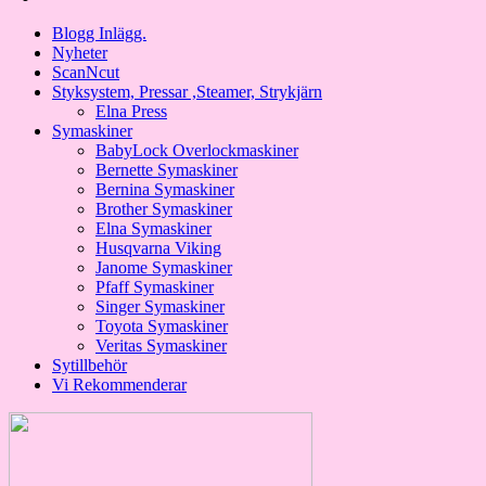
Blogg Inlägg.
Nyheter
ScanNcut
Styksystem, Pressar ,Steamer, Strykjärn
Elna Press
Symaskiner
BabyLock Overlockmaskiner
Bernette Symaskiner
Bernina Symaskiner
Brother Symaskiner
Elna Symaskiner
Husqvarna Viking
Janome Symaskiner
Pfaff Symaskiner
Singer Symaskiner
Toyota Symaskiner
Veritas Symaskiner
Sytillbehör
Vi Rekommenderar