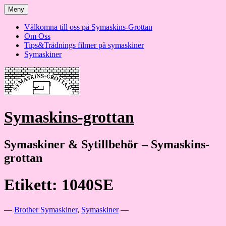
Hoppa
Meny
till
innehåll
Välkomna till oss på Symaskins-Grottan
Om Oss
Tips&Trädnings filmer på symaskiner
Symaskiner
Symaskins-grottan
Symaskiner & Sytillbehör – Symaskins-
grottan
Etikett:
1040SE
—
Brother Symaskiner
,
Symaskiner
—