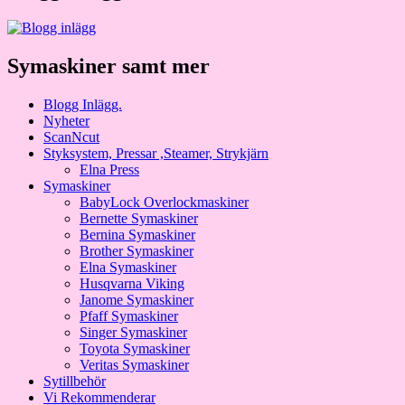
Symaskiner samt mer
Blogg Inlägg.
Nyheter
ScanNcut
Styksystem, Pressar ,Steamer, Strykjärn
Elna Press
Symaskiner
BabyLock Overlockmaskiner
Bernette Symaskiner
Bernina Symaskiner
Brother Symaskiner
Elna Symaskiner
Husqvarna Viking
Janome Symaskiner
Pfaff Symaskiner
Singer Symaskiner
Toyota Symaskiner
Veritas Symaskiner
Sytillbehör
Vi Rekommenderar