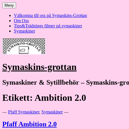
Hoppa
Meny
till
innehåll
Välkomna till oss på Symaskins-Grottan
Om Oss
Tips&Trädnings filmer på symaskiner
Symaskiner
Symaskins-grottan
Symaskiner & Sytillbehör – Symaskins-gro
Etikett:
Ambition 2.0
—
Pfaff Symaskiner
,
Symaskiner
—
Pfaff Ambition 2.0