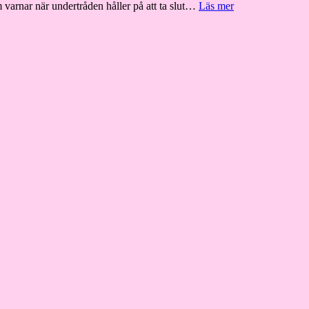
Pfaff
arnar när undertråden håller på att ta slut…
Läs mer
Ambition
2.0