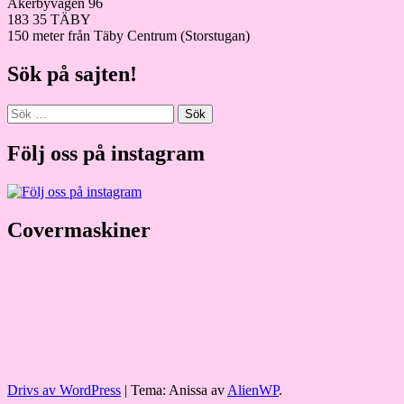
Åkerbyvägen 96
183 35 TÄBY
150 meter från Täby Centrum (Storstugan)
Sök på sajten!
Sök
efter:
Följ oss på instagram
Covermaskiner
Drivs av WordPress
|
Tema: Anissa av
AlienWP
.