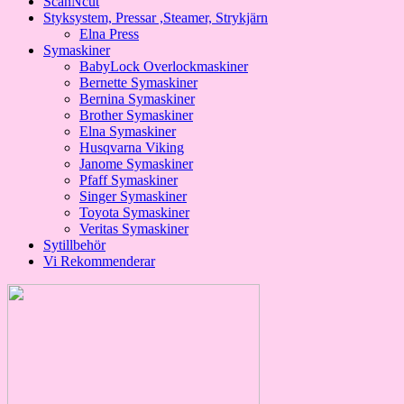
ScanNcut
Styksystem, Pressar ,Steamer, Strykjärn
Elna Press
Symaskiner
BabyLock Overlockmaskiner
Bernette Symaskiner
Bernina Symaskiner
Brother Symaskiner
Elna Symaskiner
Husqvarna Viking
Janome Symaskiner
Pfaff Symaskiner
Singer Symaskiner
Toyota Symaskiner
Veritas Symaskiner
Sytillbehör
Vi Rekommenderar