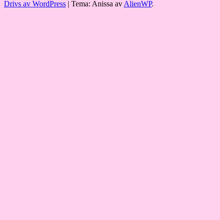
Drivs av WordPress
|
Tema: Anissa av
AlienWP
.