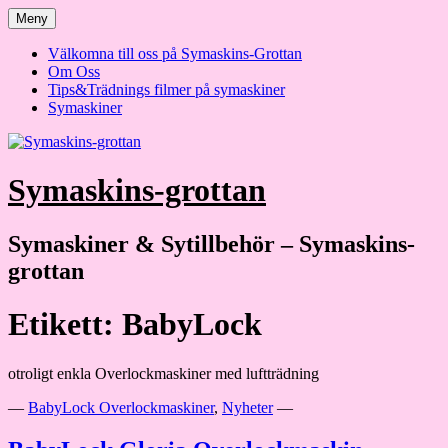
Hoppa
Meny
till
innehåll
Välkomna till oss på Symaskins-Grottan
Om Oss
Tips&Trädnings filmer på symaskiner
Symaskiner
Symaskins-grottan
Symaskiner & Sytillbehör – Symaskins-
grottan
Etikett:
BabyLock
otroligt enkla Overlockmaskiner med luftträdning
—
BabyLock Overlockmaskiner
,
Nyheter
—