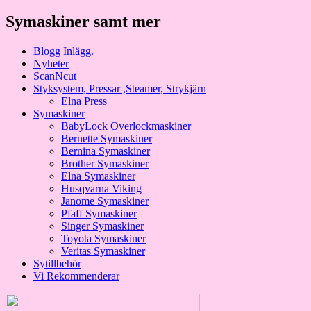
Symaskiner samt mer
Blogg Inlägg.
Nyheter
ScanNcut
Styksystem, Pressar ,Steamer, Strykjärn
Elna Press
Symaskiner
BabyLock Overlockmaskiner
Bernette Symaskiner
Bernina Symaskiner
Brother Symaskiner
Elna Symaskiner
Husqvarna Viking
Janome Symaskiner
Pfaff Symaskiner
Singer Symaskiner
Toyota Symaskiner
Veritas Symaskiner
Sytillbehör
Vi Rekommenderar