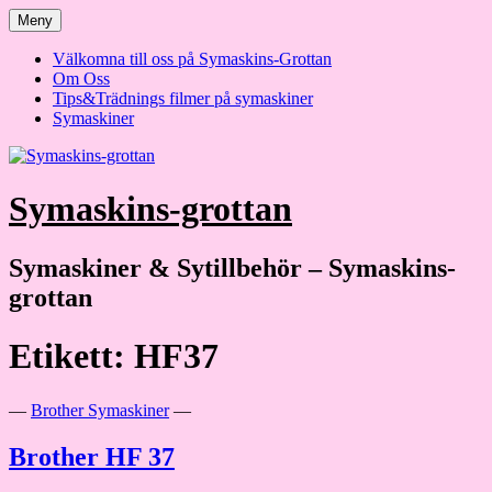
Hoppa
Meny
till
innehåll
Välkomna till oss på Symaskins-Grottan
Om Oss
Tips&Trädnings filmer på symaskiner
Symaskiner
Symaskins-grottan
Symaskiner & Sytillbehör – Symaskins-
grottan
Etikett:
HF37
—
Brother Symaskiner
—
Brother HF 37