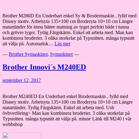
Brother M280D En Underbart enkel Sy & Brodermaskin , fylld med
Disney motiv. Arbetsyta 135×100 cm Broderyta 10×10 cm Längre
matartänder för ännu bättre matning av tyget perfekt både i tunna
och grövre tyger. Tydig Färgskärm. Enkel att arbeta med. Man kan
kombinera broderier. 3 olika storkelar på Typsnitten. många typsnitt
Brother
att välja på. Automatisk…
Läs mer
Innovi
—
Brother Symaskiner
,
Symaskiner
—
´s
M280D
Brother Innovi´s M240ED
september 12, 2017
Brother M240ED En Underbart enkel Brodermaskin , fylld med
Disney motiv. Arbetsyta 135×100 cm Broderyta 10×10 cm Längre
matartänder. Tydig Färgskärm. Enkel att arbeta med. Usb
övbverföring< Man kan kombinera broderier. 3 olika storkelar på
Typsnitten. många typsnitt att välja på. minne Länk till M240 i vår
webbshop