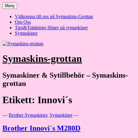
Hoppa
Meny
till
innehåll
Välkomna till oss på Symaskins-Grottan
Om Oss
Tips&Trädnings filmer på symaskiner
Symaskiner
Symaskins-grottan
Symaskiner & Sytillbehör – Symaskins-
grottan
Etikett:
Innovi´s
—
Brother Symaskiner
,
Symaskiner
—
Brother Innovi´s M280D