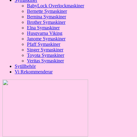
Symaskiner
BabyLock Overlockmaskiner
Bernette Symaskiner
Bernina Symaskiner
Brother Symaskiner
Elna Symaskiner
Husqvarna Viking
Janome Symaskiner
Pfaff Symaskiner
Singer Symaskiner
Toyota Symaskiner
Veritas Symaskiner
Sytillbehör
Vi Rekommenderar