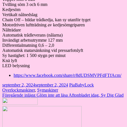
Tvilling söm 3 och 6 mm
Kedjesöm
Vertikalt nålnedslag
Chain Off – bildar trådkedja, kan sy utanför tyget
Motordriven luftträdning av kedjesömgriparen
Nålträdare
Automatisk trådleverans (nålarna)
Invändigt arbetsutrymme 127 mm
Differentialmatning 0,6 – 2,0
Automatisk matarsänkning vid pressarfotslyft
Sy hastighet: 1 500 stygn per minut
Knä lyft
LED belysning
https://www.facebook.com/share/r/8dUDSMVPFdFTfAcm/
september 2, 2024
september 2, 2024
Pia
BabyLock
Overlockmaskiner
,
Symaskiner
Inläggsnavigering
Föregående inlägg
Glöm inte att läsa Aftonbladet idag, Sy Dig Glad