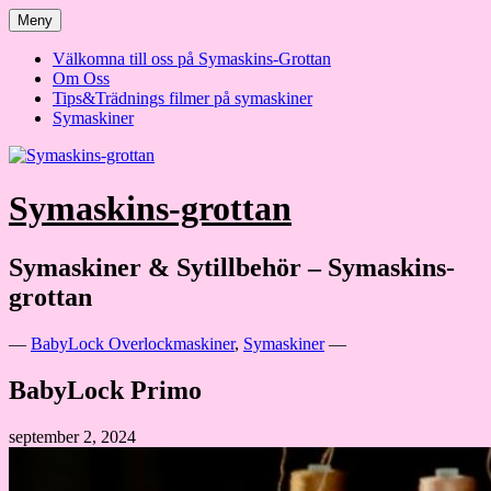
Hoppa
Meny
till
innehåll
Välkomna till oss på Symaskins-Grottan
Om Oss
Tips&Trädnings filmer på symaskiner
Symaskiner
Symaskins-grottan
Symaskiner & Sytillbehör – Symaskins-
grottan
—
BabyLock Overlockmaskiner
,
Symaskiner
—
BabyLock Primo
september 2, 2024