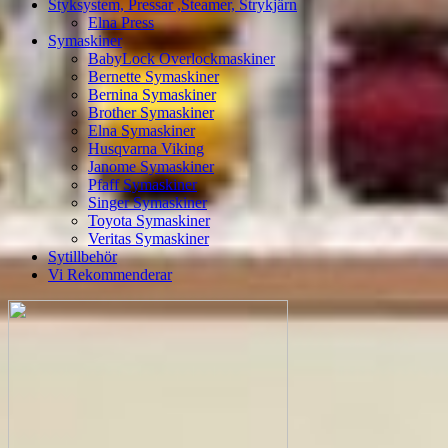
Styksystem, Pressar ,Steamer, Strykjärn
Elna Press
Symaskiner
BabyLock Overlockmaskiner
Bernette Symaskiner
Bernina Symaskiner
Brother Symaskiner
Elna Symaskiner
Husqvarna Viking
Janome Symaskiner
Pfaff Symaskiner
Singer Symaskiner
Toyota Symaskiner
Veritas Symaskiner
Sytillbehör
Vi Rekommenderar