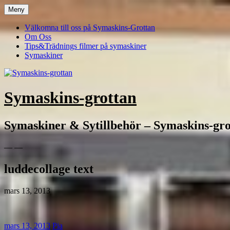
Hoppa
Meny
till
innehåll
Välkomna till oss på Symaskins-Grottan
Om Oss
Tips&Trädnings filmer på symaskiner
Symaskiner
Symaskins-grottan
Symaskiner & Sytillbehör – Symaskins-gro
— —
luddecollage text
mars 13, 2013
mars 13, 2013
Pia