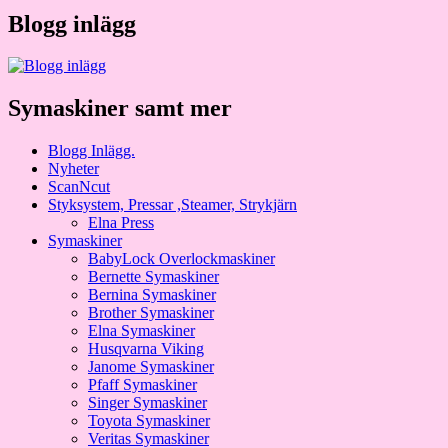
Blogg inlägg
Symaskiner samt mer
Blogg Inlägg.
Nyheter
ScanNcut
Styksystem, Pressar ,Steamer, Strykjärn
Elna Press
Symaskiner
BabyLock Overlockmaskiner
Bernette Symaskiner
Bernina Symaskiner
Brother Symaskiner
Elna Symaskiner
Husqvarna Viking
Janome Symaskiner
Pfaff Symaskiner
Singer Symaskiner
Toyota Symaskiner
Veritas Symaskiner