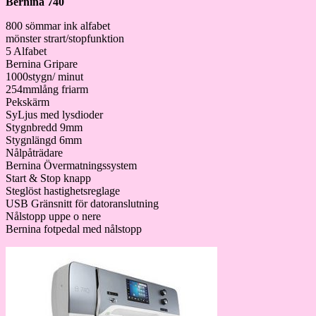
Bernina 740
800 sömmar ink alfabet
mönster strart/stopfunktion
5 Alfabet
Bernina Gripare
1000stygn/ minut
254mmlång friarm
Pekskärm
SyLjus med lysdioder
Stygnbredd 9mm
Stygnlängd 6mm
Nålpåträdare
Bernina Övermatningssystem
Start & Stop knapp
Steglöst hastighetsreglage
USB Gränsnitt för datoranslutning
Nålstopp uppe o nere
Bernina fotpedal med nålstopp