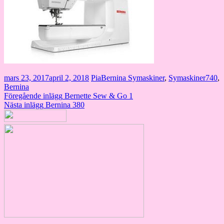
mars 23, 2017
april 2, 2018
Pia
Bernina Symaskiner
,
Symaskiner
740
,
Bernina
Inläggsnavigering
Föregående inlägg
Bernette Sew & Go 1
Nästa inlägg
Bernina 380