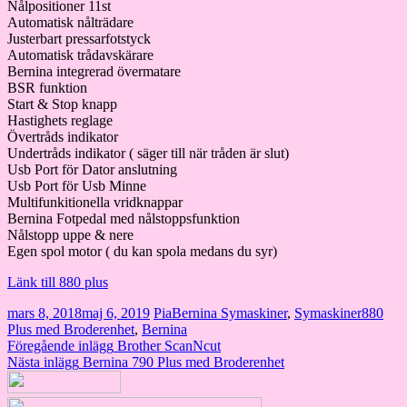
Nålpositioner 11st
Automatisk nålträdare
Justerbart pressarfotstyck
Automatisk trådavskärare
Bernina integrerad övermatare
BSR funktion
Start & Stop knapp
Hastighets reglage
Övertråds indikator
Undertråds indikator ( säger till när tråden är slut)
Usb Port för Dator anslutning
Usb Port för Usb Minne
Multifunkitionella vridknappar
Bernina Fotpedal med nålstoppsfunktion
Nålstopp uppe & nere
Egen spol motor ( du kan spola medans du syr)
Länk till 880 plus
mars 8, 2018
maj 6, 2019
Pia
Bernina Symaskiner
,
Symaskiner
880
Plus med Broderenhet
,
Bernina
Inläggsnavigering
Föregående inlägg
Brother ScanNcut
Nästa inlägg
Bernina 790 Plus med Broderenhet