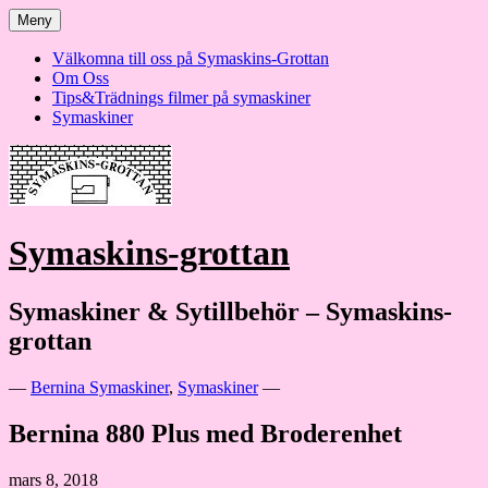
Hoppa
Meny
till
innehåll
Välkomna till oss på Symaskins-Grottan
Om Oss
Tips&Trädnings filmer på symaskiner
Symaskiner
Symaskins-grottan
Symaskiner & Sytillbehör – Symaskins-
grottan
—
Bernina Symaskiner
,
Symaskiner
—
Bernina 880 Plus med Broderenhet
mars 8, 2018