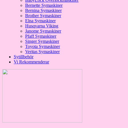
BabyLock Overlockmaskiner
Bernette Symaskiner
Bernina Symaskiner
Brother Symaskiner
Elna Symaskiner
Husqvarna Viking
Janome Symaskiner
Pfaff Symaskiner
Singer Symaskiner
Toyota Symaskiner
Veritas Symaskiner
Sytillbehör
Vi Rekommenderar