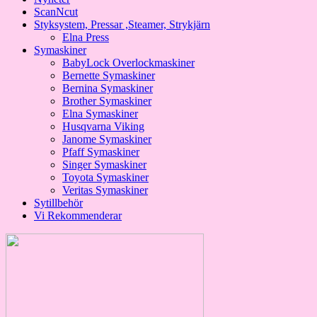
ScanNcut
Styksystem, Pressar ,Steamer, Strykjärn
Elna Press
Symaskiner
BabyLock Overlockmaskiner
Bernette Symaskiner
Bernina Symaskiner
Brother Symaskiner
Elna Symaskiner
Husqvarna Viking
Janome Symaskiner
Pfaff Symaskiner
Singer Symaskiner
Toyota Symaskiner
Veritas Symaskiner
Sytillbehör
Vi Rekommenderar