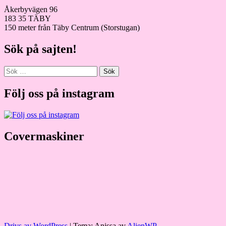
Åkerbyvägen 96
183 35 TÄBY
150 meter från Täby Centrum (Storstugan)
Sök på sajten!
Sök
efter:
Följ oss på instagram
Covermaskiner
Drivs av WordPress
|
Tema: Anissa av
AlienWP
.