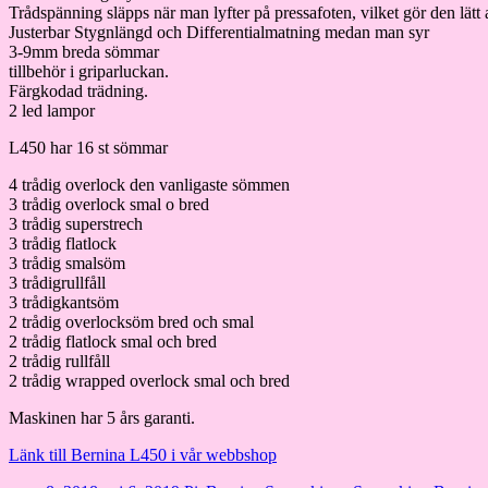
Trådspänning släpps när man lyfter på pressafoten, vilket gör den lätt at
Justerbar Stygnlängd och Differentialmatning medan man syr
3-9mm breda sömmar
tillbehör i griparluckan.
Färgkodad trädning.
2 led lampor
L450 har 16 st sömmar
4 trådig overlock den vanligaste sömmen
3 trådig overlock smal o bred
3 trådig superstrech
3 trådig flatlock
3 trådig smalsöm
3 trådigrullfåll
3 trådigkantsöm
2 trådig overlocksöm bred och smal
2 trådig flatlock smal och bred
2 trådig rullfåll
2 trådig wrapped overlock smal och bred
Maskinen har 5 års garanti.
Länk till Bernina L450 i vår webbshop