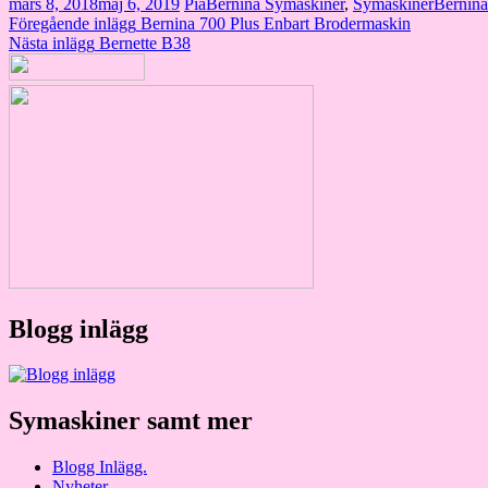
mars 8, 2018
maj 6, 2019
Pia
Bernina Symaskiner
,
Symaskiner
Bernina
Inläggsnavigering
Föregående inlägg
Bernina 700 Plus Enbart Brodermaskin
Nästa inlägg
Bernette B38
Blogg inlägg
Symaskiner samt mer
Blogg Inlägg.
Nyheter