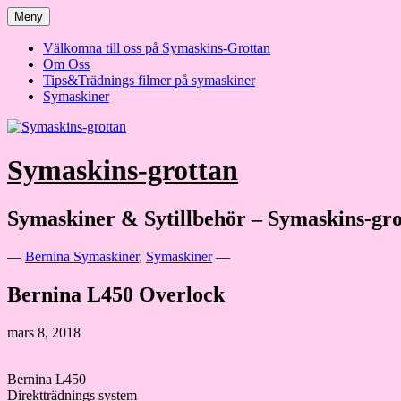
Hoppa
Meny
till
innehåll
Välkomna till oss på Symaskins-Grottan
Om Oss
Tips&Trädnings filmer på symaskiner
Symaskiner
Symaskins-grottan
Symaskiner & Sytillbehör – Symaskins-gro
—
Bernina Symaskiner
,
Symaskiner
—
Bernina L450 Overlock
mars 8, 2018
Bernina L450
Direktträdnings system