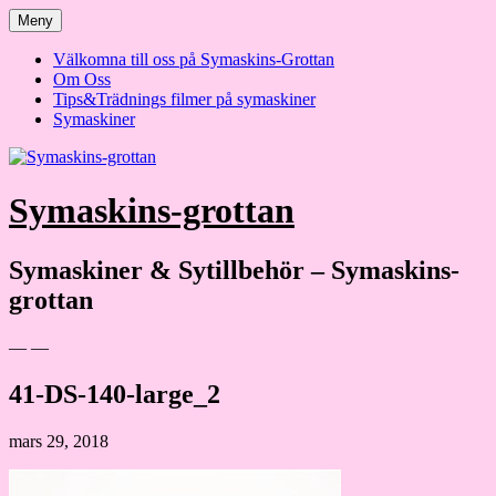
Hoppa
Meny
till
innehåll
Välkomna till oss på Symaskins-Grottan
Om Oss
Tips&Trädnings filmer på symaskiner
Symaskiner
Symaskins-grottan
Symaskiner & Sytillbehör – Symaskins-
grottan
— —
41-DS-140-large_2
mars 29, 2018