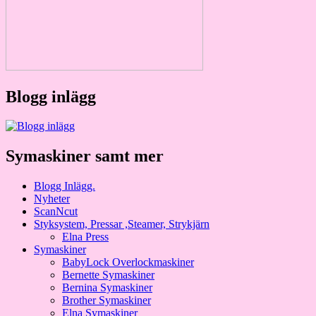
Blogg inlägg
Symaskiner samt mer
Blogg Inlägg.
Nyheter
ScanNcut
Styksystem, Pressar ,Steamer, Strykjärn
Elna Press
Symaskiner
BabyLock Overlockmaskiner
Bernette Symaskiner
Bernina Symaskiner
Brother Symaskiner
Elna Symaskiner