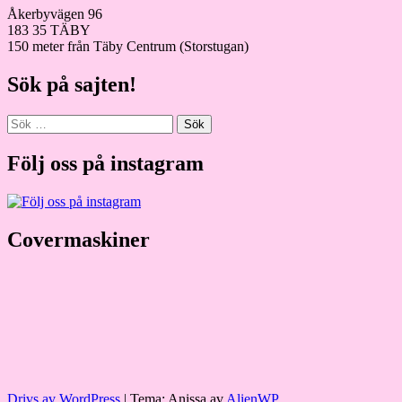
Åkerbyvägen 96
183 35 TÄBY
150 meter från Täby Centrum (Storstugan)
Sök på sajten!
Sök
efter:
Följ oss på instagram
Covermaskiner
Drivs av WordPress
|
Tema: Anissa av
AlienWP
.