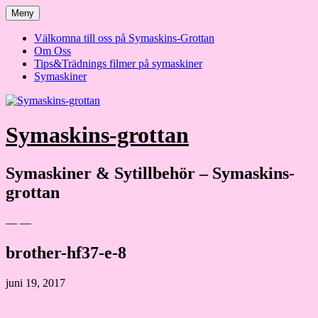
Hoppa
Meny
till
innehåll
Välkomna till oss på Symaskins-Grottan
Om Oss
Tips&Trädnings filmer på symaskiner
Symaskiner
Symaskins-grottan
Symaskiner & Sytillbehör – Symaskins-
grottan
— —
brother-hf37-e-8
juni 19, 2017