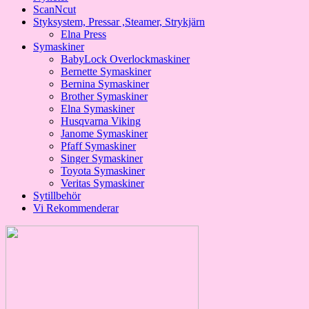
ScanNcut
Styksystem, Pressar ,Steamer, Strykjärn
Elna Press
Symaskiner
BabyLock Overlockmaskiner
Bernette Symaskiner
Bernina Symaskiner
Brother Symaskiner
Elna Symaskiner
Husqvarna Viking
Janome Symaskiner
Pfaff Symaskiner
Singer Symaskiner
Toyota Symaskiner
Veritas Symaskiner
Sytillbehör
Vi Rekommenderar