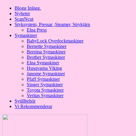
Blogg Inlägg.
Nyheter
ScanNcut
Styksystem, Pressar ,Steamer, Strykjärn
Elna Press
Symaskiner
BabyLock Overlockmaskiner
Bernette Symaskiner
Bernina Symaskiner
Brother Symaskiner
Elna Symaskiner
Husqvarna Viking
Janome Symaskiner
Pfaff Symaskiner
Singer Symaskiner
Toyota Symaskiner
Veritas Symaskiner
Sytillbehör
Vi Rekommenderar