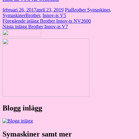
februari 26, 2017
april 23, 2019
Pia
Brother Symaskiner
,
Symaskiner
Brother
,
Innov-is V5
Inläggsnavigering
Föregående inlägg
Brother Innov-is NV2600
Nästa inlägg
Brother Innov-is V7
Blogg inlägg
Symaskiner samt mer