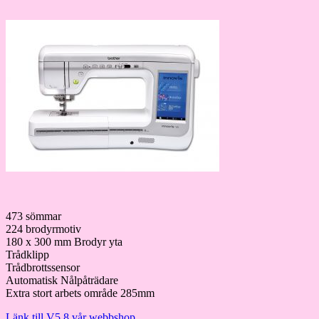
473 sömmar
224 brodyrmotiv
180 x 300 mm Brodyr yta
Trådklipp
Trådbrottssensor
Automatisk Nålpåträdare
Extra stort arbets område 285mm
Länk till V5 8 vår webbshop