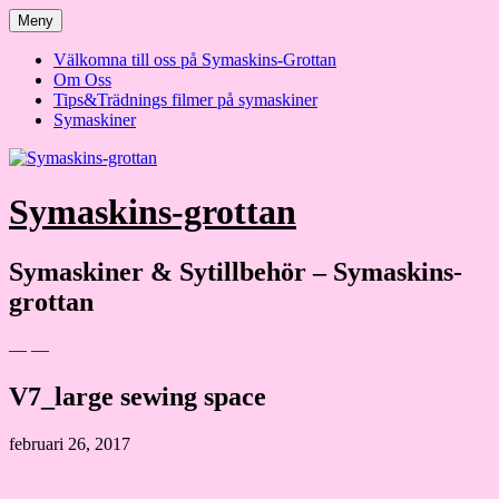
Hoppa
Meny
till
innehåll
Välkomna till oss på Symaskins-Grottan
Om Oss
Tips&Trädnings filmer på symaskiner
Symaskiner
Symaskins-grottan
Symaskiner & Sytillbehör – Symaskins-
grottan
— —
V7_large sewing space
februari 26, 2017