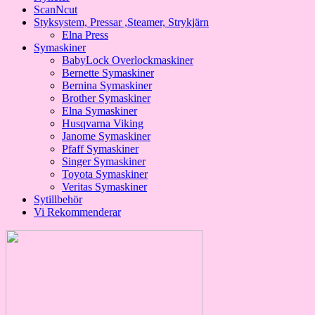
ScanNcut
Styksystem, Pressar ,Steamer, Strykjärn
Elna Press
Symaskiner
BabyLock Overlockmaskiner
Bernette Symaskiner
Bernina Symaskiner
Brother Symaskiner
Elna Symaskiner
Husqvarna Viking
Janome Symaskiner
Pfaff Symaskiner
Singer Symaskiner
Toyota Symaskiner
Veritas Symaskiner
Sytillbehör
Vi Rekommenderar