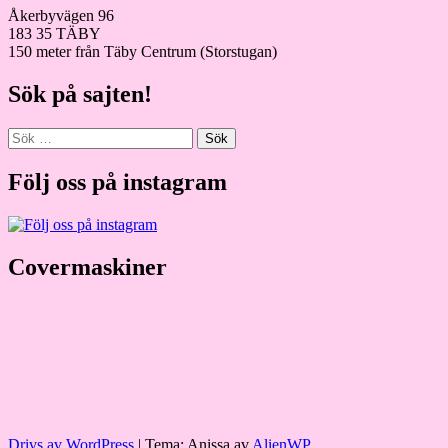
Åkerbyvägen 96
183 35 TÄBY
150 meter från Täby Centrum (Storstugan)
Sök på sajten!
Sök
efter:
Följ oss på instagram
Covermaskiner
Drivs av WordPress
|
Tema: Anissa av
AlienWP
.