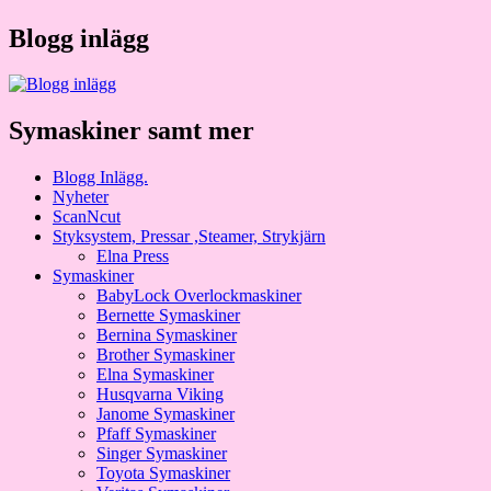
Blogg inlägg
Symaskiner samt mer
Blogg Inlägg.
Nyheter
ScanNcut
Styksystem, Pressar ,Steamer, Strykjärn
Elna Press
Symaskiner
BabyLock Overlockmaskiner
Bernette Symaskiner
Bernina Symaskiner
Brother Symaskiner
Elna Symaskiner
Husqvarna Viking
Janome Symaskiner
Pfaff Symaskiner
Singer Symaskiner
Toyota Symaskiner