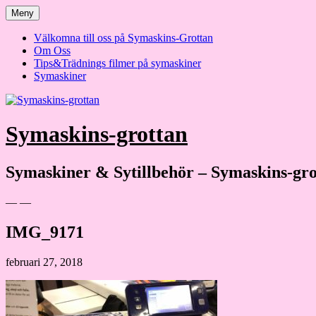
Hoppa
Meny
till
innehåll
Välkomna till oss på Symaskins-Grottan
Om Oss
Tips&Trädnings filmer på symaskiner
Symaskiner
Symaskins-grottan
Symaskiner & Sytillbehör – Symaskins-gro
— —
IMG_9171
februari 27, 2018