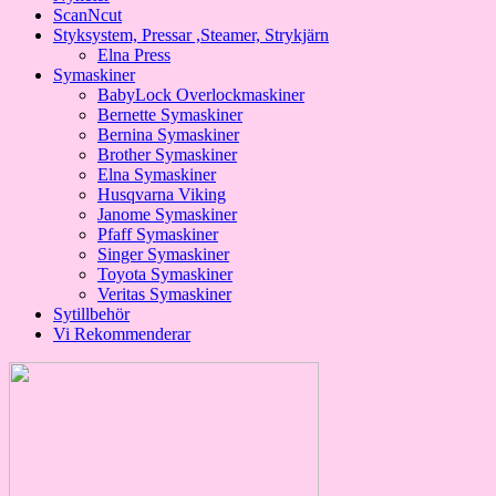
ScanNcut
Styksystem, Pressar ,Steamer, Strykjärn
Elna Press
Symaskiner
BabyLock Overlockmaskiner
Bernette Symaskiner
Bernina Symaskiner
Brother Symaskiner
Elna Symaskiner
Husqvarna Viking
Janome Symaskiner
Pfaff Symaskiner
Singer Symaskiner
Toyota Symaskiner
Veritas Symaskiner
Sytillbehör
Vi Rekommenderar