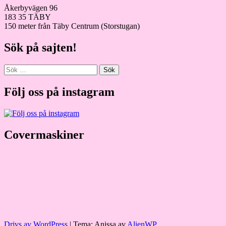
Åkerbyvägen 96
183 35 TÄBY
150 meter från Täby Centrum (Storstugan)
Sök på sajten!
Sök
efter:
Följ oss på instagram
Covermaskiner
Drivs av WordPress
|
Tema: Anissa av
AlienWP
.