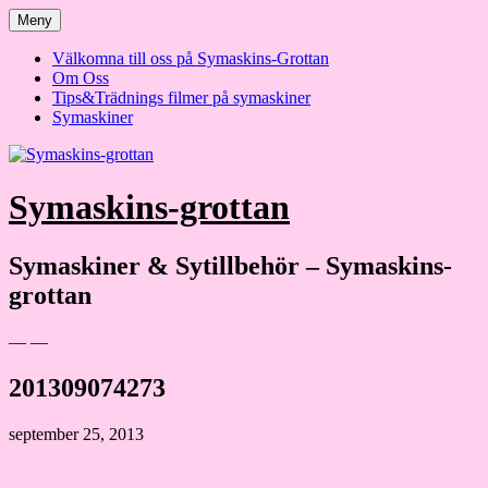
Hoppa
Meny
till
innehåll
Välkomna till oss på Symaskins-Grottan
Om Oss
Tips&Trädnings filmer på symaskiner
Symaskiner
Symaskins-grottan
Symaskiner & Sytillbehör – Symaskins-
grottan
— —
201309074273
september 25, 2013