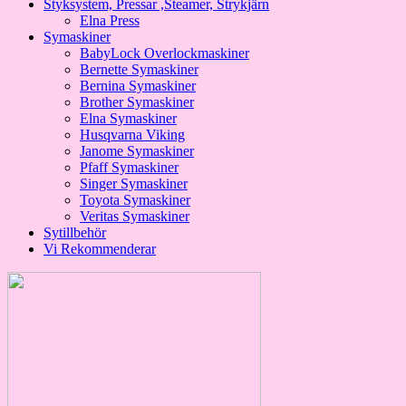
Styksystem, Pressar ,Steamer, Strykjärn
Elna Press
Symaskiner
BabyLock Overlockmaskiner
Bernette Symaskiner
Bernina Symaskiner
Brother Symaskiner
Elna Symaskiner
Husqvarna Viking
Janome Symaskiner
Pfaff Symaskiner
Singer Symaskiner
Toyota Symaskiner
Veritas Symaskiner
Sytillbehör
Vi Rekommenderar