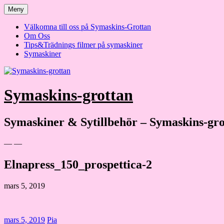
Hoppa
Meny
till
innehåll
Välkomna till oss på Symaskins-Grottan
Om Oss
Tips&Trädnings filmer på symaskiner
Symaskiner
Symaskins-grottan
Symaskiner & Sytillbehör – Symaskins-gro
— —
Elnapress_150_prospettica-2
mars 5, 2019
mars 5, 2019
Pia