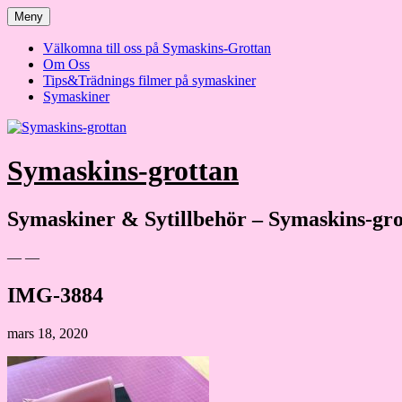
Hoppa
Meny
till
innehåll
Välkomna till oss på Symaskins-Grottan
Om Oss
Tips&Trädnings filmer på symaskiner
Symaskiner
Symaskins-grottan
Symaskiner & Sytillbehör – Symaskins-gro
— —
IMG-3884
mars 18, 2020