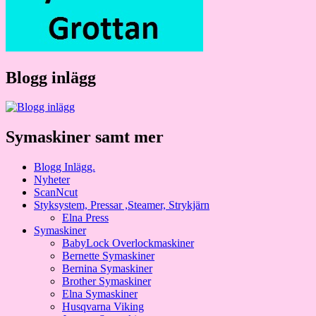
Blogg inlägg
Symaskiner samt mer
Blogg Inlägg.
Nyheter
ScanNcut
Styksystem, Pressar ,Steamer, Strykjärn
Elna Press
Symaskiner
BabyLock Overlockmaskiner
Bernette Symaskiner
Bernina Symaskiner
Brother Symaskiner
Elna Symaskiner
Husqvarna Viking