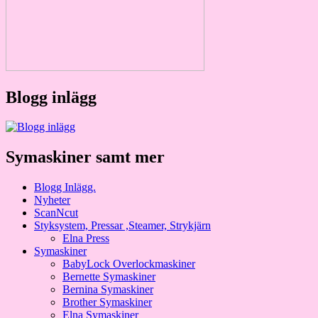
Blogg inlägg
Symaskiner samt mer
Blogg Inlägg.
Nyheter
ScanNcut
Styksystem, Pressar ,Steamer, Strykjärn
Elna Press
Symaskiner
BabyLock Overlockmaskiner
Bernette Symaskiner
Bernina Symaskiner
Brother Symaskiner
Elna Symaskiner