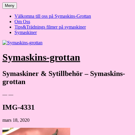
Hoppa
Meny
till
innehåll
Välkomna till oss på Symaskins-Grottan
Om Oss
Tips&Trädnings filmer på symaskiner
Symaskiner
Symaskins-grottan
Symaskiner & Sytillbehör – Symaskins-
grottan
— —
IMG-4331
mars 18, 2020