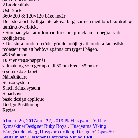
2 broderalfabet
Usb Stick
360×200 & 120×120 båge ingår
Den stora och tydliga interaktiva färgskärmen med touchkontroll ger
utmärkt överblick.
• Sömnadsytan är utformad för stora projekt och obegränsade
möjligheter.
• Det stora broderområdet gör det möjligt att brodera fantastiska
mönster utan att behöva spänna om tyget i bågen.
498 sömmar.
10 st enstegsknapphål
sidmatning som ger upp till 50mm breda sömmar
6 sömnads alfabet
Nålpåträdare
Sensorsystem
Stitch delux system
Smartsave
basic design applique
Design Positioning
Rezise
februari 26, 2017
april 22, 2019
Pia
Husqvarna Viking
,
Symaskiner
Designer Ruby Royal
,
Husqvarna Viking
Inläggsnavigering
Föregående inlägg
Husqvarna Viking Designer Topaz 50
Nästa inlägg
Designer Husqvarna Viking EPIC