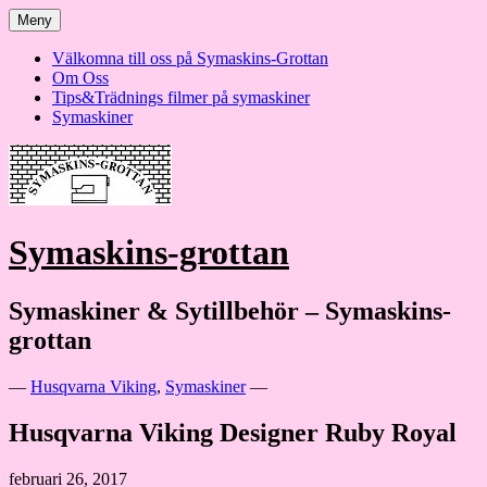
Hoppa
Meny
till
innehåll
Välkomna till oss på Symaskins-Grottan
Om Oss
Tips&Trädnings filmer på symaskiner
Symaskiner
Symaskins-grottan
Symaskiner & Sytillbehör – Symaskins-
grottan
—
Husqvarna Viking
,
Symaskiner
—
Husqvarna Viking Designer Ruby Royal
februari 26, 2017