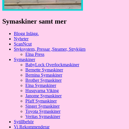
Symaskiner samt mer
Blogg Inlägg.
Nyheter
ScanNcut
Styksystem, Pressar ,Steamer, Strykjärn
Elna Press
Symaskiner
BabyLock Overlockmaskiner
Bernette Symaskiner
Bernina Symaskiner
Brother Symaskiner
Elna Symaskiner
Husqvarna Viking
Janome Symaskiner
Pfaff Symaskiner
Singer Symaskiner
Toyota Symaskiner
Veritas Symaskiner
Sytillbehör
Vi Rekommenderar