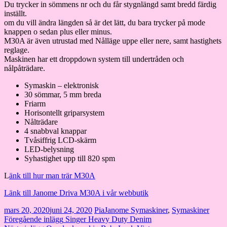
Du trycker in sömmens nr och du får stygnlängd samt bredd färdig
inställt.
om du vill ändra längden så är det lätt, du bara trycker på mode
knappen o sedan plus eller minus.
M30A är även utrustad med Nålläge uppe eller nere, samt hastighets
reglage.
Maskinen har ett droppdown system till undertråden och
nålpåträdare.
Symaskin – elektronisk
30 sömmar, 5 mm breda
Friarm
Horisontellt griparsystem
Nålträdare
4 snabbval knappar
Tvåsiffrig LCD-skärm
LED-belysning
Syhastighet upp till 820 spm
L
änk till hur man trär M30A
Länk till Janome Driva M30A i vår webbutik
mars 20, 2020
juni 24, 2020
Pia
Janome Symaskiner
,
Symaskiner
Inläggsnavigering
Föregående inlägg
Singer Heavy Duty Denim