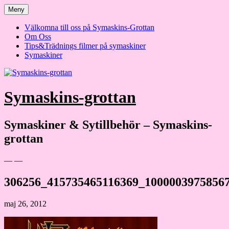
Hoppa
Meny
till
innehåll
Välkomna till oss på Symaskins-Grottan
Om Oss
Tips&Trädnings filmer på symaskiner
Symaskiner
Symaskins-grottan
Symaskiner & Sytillbehör – Symaskins-
grottan
— —
306256_415735465116369_1000003975856
maj 26, 2012