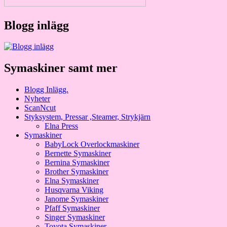
Blogg inlägg
Symaskiner samt mer
Blogg Inlägg.
Nyheter
ScanNcut
Styksystem, Pressar ,Steamer, Strykjärn
Elna Press
Symaskiner
BabyLock Overlockmaskiner
Bernette Symaskiner
Bernina Symaskiner
Brother Symaskiner
Elna Symaskiner
Husqvarna Viking
Janome Symaskiner
Pfaff Symaskiner
Singer Symaskiner
Toyota Symaskiner