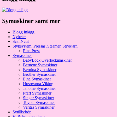
Symaskiner samt mer
Blogg Inlägg.
Nyheter
ScanNcut
Styksystem, Pressar ,Steamer, Strykjärn
Elna Press
Symaskiner
BabyLock Overlockmaskiner
Bernette Symaskiner
Bernina Symaskiner
Brother Symaskiner
Elna Symaskiner
Husqvarna Viking
Janome Symaskiner
Pfaff Symaskiner
Singer Symaskiner
Toyota Symaskiner
Veritas Symaskiner
Sytillbehör
Vi Rekommenderar