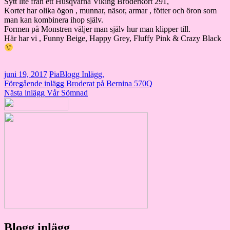
Sytt lite från ett Husqvarna Viking Broderkort 291,
Kortet har olika ögon , munnar, näsor, armar , fötter och öron som
man kan kombinera ihop själv.
Formen på Monstren väljer man själv hur man klipper till.
Här har vi , Funny Beige, Happy Grey, Fluffy Pink & Crazy Black
juni 19, 2017
Pia
Blogg Inlägg.
Inläggsnavigering
Föregående inlägg
Broderat på Bernina 570Q
Nästa inlägg
Vår Sömnad
Blogg inlägg