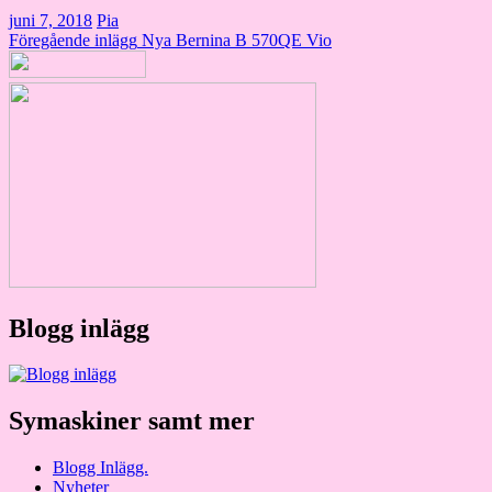
juni 7, 2018
Pia
Inläggsnavigering
Föregående inlägg
Nya Bernina B 570QE Vio
Blogg inlägg
Symaskiner samt mer
Blogg Inlägg.
Nyheter