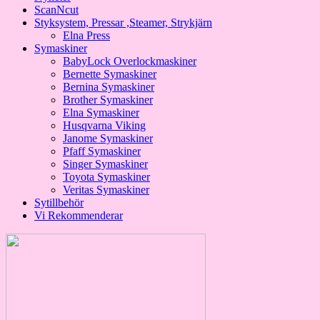
ScanNcut
Styksystem, Pressar ,Steamer, Strykjärn
Elna Press
Symaskiner
BabyLock Overlockmaskiner
Bernette Symaskiner
Bernina Symaskiner
Brother Symaskiner
Elna Symaskiner
Husqvarna Viking
Janome Symaskiner
Pfaff Symaskiner
Singer Symaskiner
Toyota Symaskiner
Veritas Symaskiner
Sytillbehör
Vi Rekommenderar