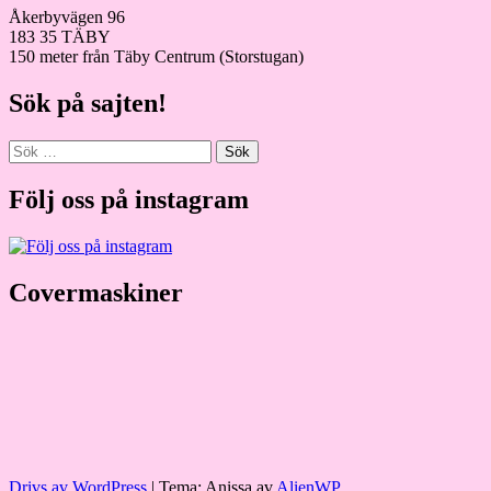
Åkerbyvägen 96
183 35 TÄBY
150 meter från Täby Centrum (Storstugan)
Sök på sajten!
Sök
efter:
Följ oss på instagram
Covermaskiner
Drivs av WordPress
|
Tema: Anissa av
AlienWP
.