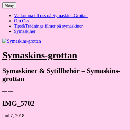
Hoppa
Meny
till
innehåll
Välkomna till oss på Symaskins-Grottan
Om Oss
Tips&Trädnings filmer på symaskiner
Symaskiner
Symaskins-grottan
Symaskiner & Sytillbehör – Symaskins-
grottan
— —
IMG_5702
juni 7, 2018