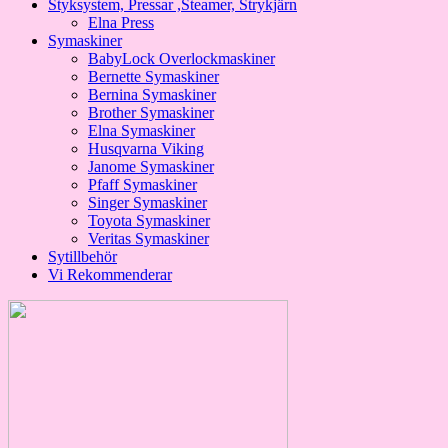
Styksystem, Pressar ,Steamer, Strykjärn
Elna Press
Symaskiner
BabyLock Overlockmaskiner
Bernette Symaskiner
Bernina Symaskiner
Brother Symaskiner
Elna Symaskiner
Husqvarna Viking
Janome Symaskiner
Pfaff Symaskiner
Singer Symaskiner
Toyota Symaskiner
Veritas Symaskiner
Sytillbehör
Vi Rekommenderar