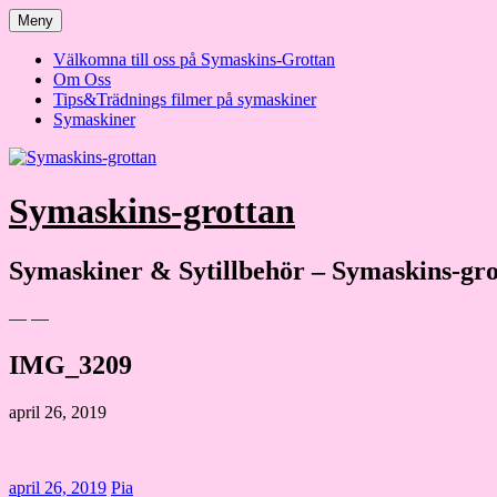
Hoppa
Meny
till
innehåll
Välkomna till oss på Symaskins-Grottan
Om Oss
Tips&Trädnings filmer på symaskiner
Symaskiner
Symaskins-grottan
Symaskiner & Sytillbehör – Symaskins-gro
— —
IMG_3209
april 26, 2019
april 26, 2019
Pia