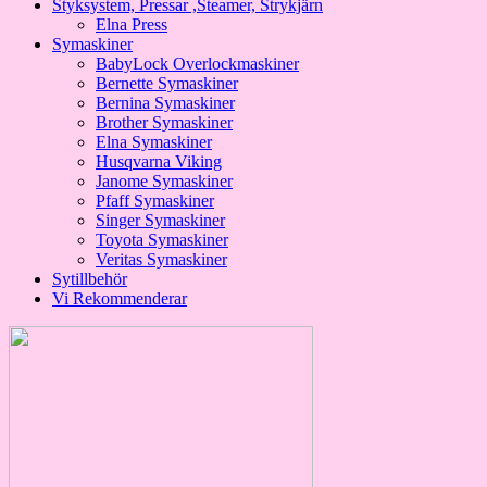
Styksystem, Pressar ,Steamer, Strykjärn
Elna Press
Symaskiner
BabyLock Overlockmaskiner
Bernette Symaskiner
Bernina Symaskiner
Brother Symaskiner
Elna Symaskiner
Husqvarna Viking
Janome Symaskiner
Pfaff Symaskiner
Singer Symaskiner
Toyota Symaskiner
Veritas Symaskiner
Sytillbehör
Vi Rekommenderar