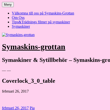
Hoppa
Meny
till
innehåll
Välkomna till oss på Symaskins-Grottan
Om Oss
Tips&Trädnings filmer på symaskiner
Symaskiner
Symaskins-grottan
Symaskiner & Sytillbehör – Symaskins-gro
— —
Coverlock_3_0_table
februari 26, 2017
februari 26, 2017
Pia