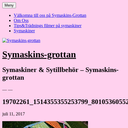
Hoppa
Meny
till
innehåll
Välkomna till oss på Symaskins-Grottan
Om Oss
Tips&Trädnings filmer på symaskiner
Symaskiner
Symaskins-grottan
Symaskiner & Sytillbehör – Symaskins-
grottan
— —
19702261_1514355355253799_8010536055
juli 11, 2017