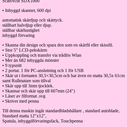
ScanNcut SDX1000
• Inbyggd skanner, 600 dpi
automatisk skärdjup och skärtyck.
ställbart halvdjup eller djup.
ställbar skärhastighet
inbyggd förvaring
• Skanna din design och spara den som en skärfil eller skissfil.
• Stor 5″ LCD-pekskärm
• Uppkoppling och transfer via trådlös Wlan
• Mer än 682 inbyggda mönster
• 9 typsnitt
• 2 portar. 1 för PC-anslutning och 1 för USB
• Skär ut i formaten 30,5×30,5cm och har även en matta 30,5x 61cm
samt Rullmatare som tillval
• Skär upp till 3mm tjocklek.
• Skannar och skär upp till 607mm (24″)
• Läser av filformat .svg
• Skriver med penna
Till denna maskin ingår standardbladshållare , standard autoblade,
Standard matta 12″x12″,
Spatula, inbyggdförvaringsfack, Touchpenna