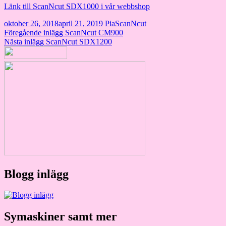
Länk till ScanNcut SDX1000 i vår webbshop
oktober 26, 2018
april 21, 2019
Pia
ScanNcut
Inläggsnavigering
Föregående inlägg
ScanNcut CM900
Nästa inlägg
ScanNcut SDX1200
Blogg inlägg
Symaskiner samt mer