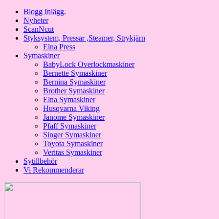
Blogg Inlägg.
Nyheter
ScanNcut
Styksystem, Pressar ,Steamer, Strykjärn
Elna Press
Symaskiner
BabyLock Overlockmaskiner
Bernette Symaskiner
Bernina Symaskiner
Brother Symaskiner
Elna Symaskiner
Husqvarna Viking
Janome Symaskiner
Pfaff Symaskiner
Singer Symaskiner
Toyota Symaskiner
Veritas Symaskiner
Sytillbehör
Vi Rekommenderar