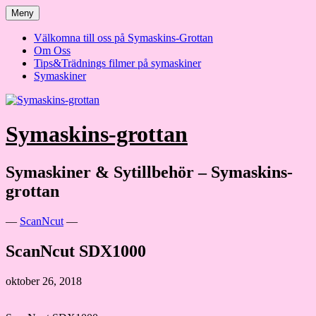
Hoppa
Meny
till
innehåll
Välkomna till oss på Symaskins-Grottan
Om Oss
Tips&Trädnings filmer på symaskiner
Symaskiner
Symaskins-grottan
Symaskiner & Sytillbehör – Symaskins-
grottan
—
ScanNcut
—
ScanNcut SDX1000
oktober 26, 2018