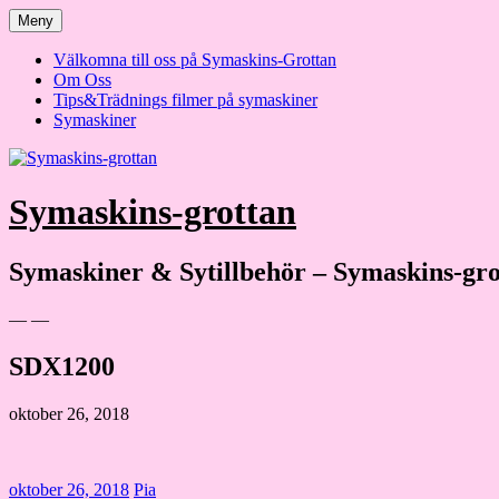
Hoppa
Meny
till
innehåll
Välkomna till oss på Symaskins-Grottan
Om Oss
Tips&Trädnings filmer på symaskiner
Symaskiner
Symaskins-grottan
Symaskiner & Sytillbehör – Symaskins-gro
— —
SDX1200
oktober 26, 2018
oktober 26, 2018
Pia