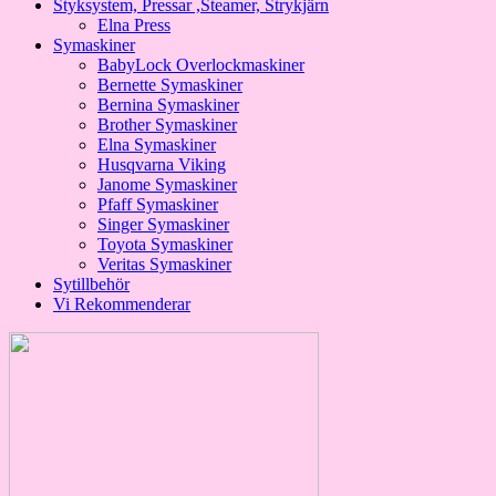
Styksystem, Pressar ,Steamer, Strykjärn
Elna Press
Symaskiner
BabyLock Overlockmaskiner
Bernette Symaskiner
Bernina Symaskiner
Brother Symaskiner
Elna Symaskiner
Husqvarna Viking
Janome Symaskiner
Pfaff Symaskiner
Singer Symaskiner
Toyota Symaskiner
Veritas Symaskiner
Sytillbehör
Vi Rekommenderar