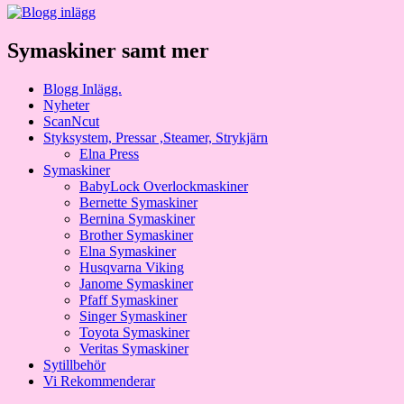
Symaskiner samt mer
Blogg Inlägg.
Nyheter
ScanNcut
Styksystem, Pressar ,Steamer, Strykjärn
Elna Press
Symaskiner
BabyLock Overlockmaskiner
Bernette Symaskiner
Bernina Symaskiner
Brother Symaskiner
Elna Symaskiner
Husqvarna Viking
Janome Symaskiner
Pfaff Symaskiner
Singer Symaskiner
Toyota Symaskiner
Veritas Symaskiner
Sytillbehör
Vi Rekommenderar