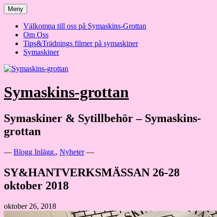
Hoppa
Meny
till
innehåll
Välkomna till oss på Symaskins-Grottan
Om Oss
Tips&Trädnings filmer på symaskiner
Symaskiner
Symaskins-grottan
Symaskiner & Sytillbehör – Symaskins-
grottan
—
Blogg Inlägg.
,
Nyheter
—
SY&HANTVERKSMÄSSAN 26-28
oktober 2018
oktober 26, 2018