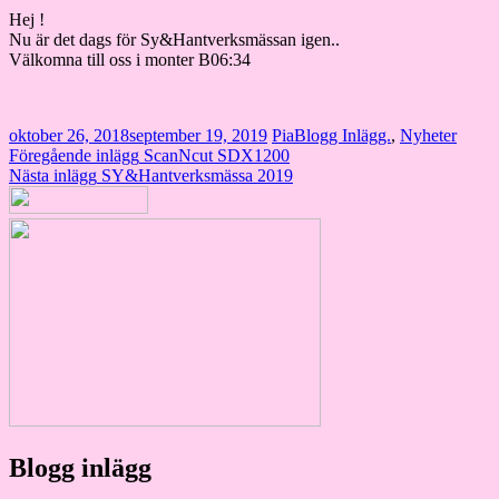
Hej !
Nu är det dags för Sy&Hantverksmässan igen..
Välkomna till oss i monter B06:34
oktober 26, 2018
september 19, 2019
Pia
Blogg Inlägg.
,
Nyheter
Inläggsnavigering
Föregående inlägg
ScanNcut SDX1200
Nästa inlägg
SY&Hantverksmässa 2019
Blogg inlägg