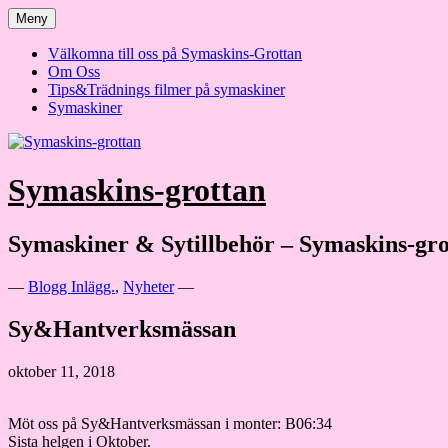
Hoppa
Meny
till
innehåll
Välkomna till oss på Symaskins-Grottan
Om Oss
Tips&Trädnings filmer på symaskiner
Symaskiner
Symaskins-grottan
Symaskiner & Sytillbehör – Symaskins-gro
—
Blogg Inlägg.
,
Nyheter
—
Sy&Hantverksmässan
oktober 11, 2018
Möt oss på Sy&Hantverksmässan i monter: B06:34
Sista helgen i Oktober.