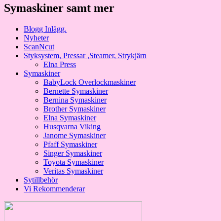
Symaskiner samt mer
Blogg Inlägg.
Nyheter
ScanNcut
Styksystem, Pressar ,Steamer, Strykjärn
Elna Press
Symaskiner
BabyLock Overlockmaskiner
Bernette Symaskiner
Bernina Symaskiner
Brother Symaskiner
Elna Symaskiner
Husqvarna Viking
Janome Symaskiner
Pfaff Symaskiner
Singer Symaskiner
Toyota Symaskiner
Veritas Symaskiner
Sytillbehör
Vi Rekommenderar