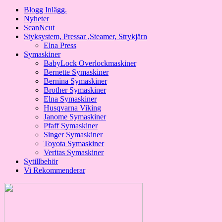
Blogg Inlägg.
Nyheter
ScanNcut
Styksystem, Pressar ,Steamer, Strykjärn
Elna Press
Symaskiner
BabyLock Overlockmaskiner
Bernette Symaskiner
Bernina Symaskiner
Brother Symaskiner
Elna Symaskiner
Husqvarna Viking
Janome Symaskiner
Pfaff Symaskiner
Singer Symaskiner
Toyota Symaskiner
Veritas Symaskiner
Sytillbehör
Vi Rekommenderar