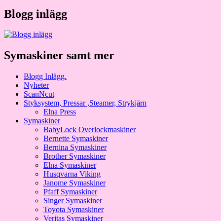
Blogg inlägg
Symaskiner samt mer
Blogg Inlägg.
Nyheter
ScanNcut
Styksystem, Pressar ,Steamer, Strykjärn
Elna Press
Symaskiner
BabyLock Overlockmaskiner
Bernette Symaskiner
Bernina Symaskiner
Brother Symaskiner
Elna Symaskiner
Husqvarna Viking
Janome Symaskiner
Pfaff Symaskiner
Singer Symaskiner
Toyota Symaskiner
Veritas Symaskiner