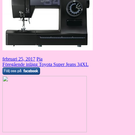
februari 25, 2017
Pia
Inläggsnavigering
Föregående inlägg
Toyota Super Jeans 34XL