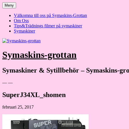
Hoppa
Meny
till
innehåll
Välkomna till oss på Symaskins-Grottan
Om Oss
Tips&Trädnings filmer på symaskiner
Symaskiner
Symaskins-grottan
Symaskiner & Sytillbehör – Symaskins-gro
— —
SuperJ34XL_shomen
februari 25, 2017