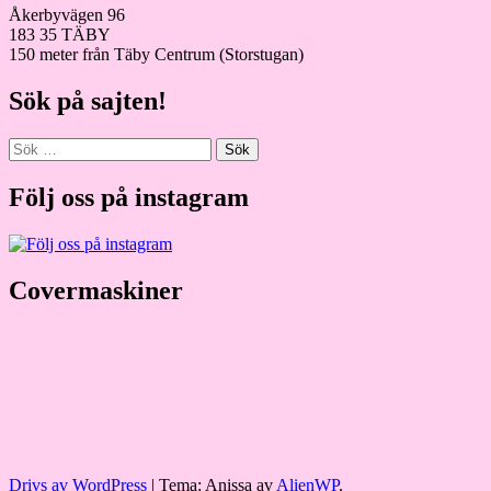
Åkerbyvägen 96
183 35 TÄBY
150 meter från Täby Centrum (Storstugan)
Sök på sajten!
Sök
efter:
Följ oss på instagram
Covermaskiner
Drivs av WordPress
|
Tema: Anissa av
AlienWP
.