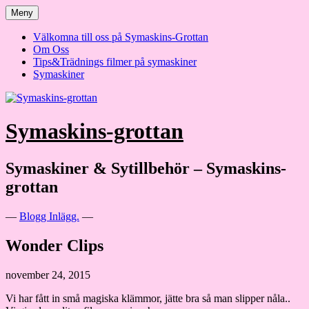
Hoppa
Meny
till
innehåll
Välkomna till oss på Symaskins-Grottan
Om Oss
Tips&Trädnings filmer på symaskiner
Symaskiner
Symaskins-grottan
Symaskiner & Sytillbehör – Symaskins-
grottan
—
Blogg Inlägg.
—
Wonder Clips
november 24, 2015
Vi har fått in små magiska klämmor, jätte bra så man slipper nåla..