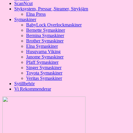
ScanNcut
Styksystem, Pressar ,Steamer, Strykjärn
Elna Press
Symaskiner
BabyLock Overlockmaskiner
Bernette Symaskiner
Bernina Symaskiner
Brother Symaskiner
Elna Symaskiner
Husqvarna Viking
Janome Symaskiner
Pfaff Symaskiner
Singer Symaskiner
Toyota Symaskiner
Veritas Symaskiner
Sytillbehör
Vi Rekommenderar