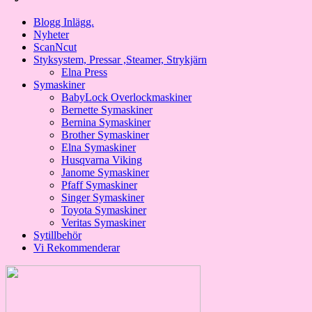
Blogg Inlägg.
Nyheter
ScanNcut
Styksystem, Pressar ,Steamer, Strykjärn
Elna Press
Symaskiner
BabyLock Overlockmaskiner
Bernette Symaskiner
Bernina Symaskiner
Brother Symaskiner
Elna Symaskiner
Husqvarna Viking
Janome Symaskiner
Pfaff Symaskiner
Singer Symaskiner
Toyota Symaskiner
Veritas Symaskiner
Sytillbehör
Vi Rekommenderar