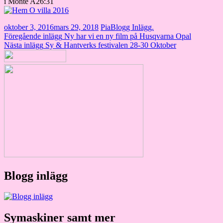
i Monte A26:31
oktober 3, 2016
mars 29, 2018
Pia
Blogg Inlägg.
Inläggsnavigering
Föregående inlägg
Ny har vi en ny film på Husqvarna Opal
Nästa inlägg
Sy & Hantverks festivalen 28-30 Oktober
Blogg inlägg
Symaskiner samt mer