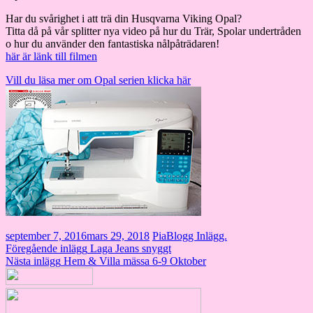
Har du svårighet i att trä din Husqvarna Viking Opal?
Titta då på vår splitter nya video på hur du Trär, Spolar undertråden
o hur du använder den fantastiska nålpåträdaren!
här är länk till filmen
Vill du läsa mer om Opal serien klicka här
september 7, 2016
mars 29, 2018
Pia
Blogg Inlägg.
Inläggsnavigering
Föregående inlägg
Laga Jeans snyggt
Nästa inlägg
Hem & Villa mässa 6-9 Oktober