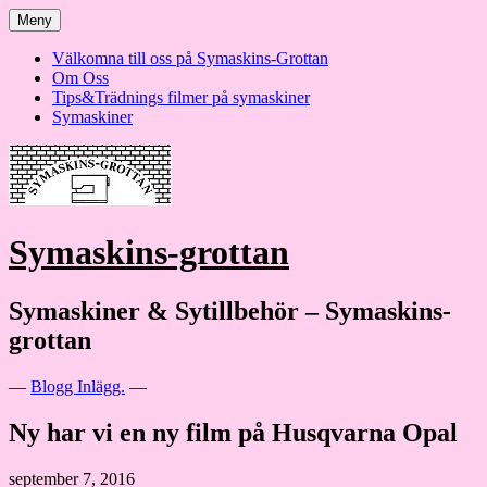
Hoppa
Meny
till
innehåll
Välkomna till oss på Symaskins-Grottan
Om Oss
Tips&Trädnings filmer på symaskiner
Symaskiner
Symaskins-grottan
Symaskiner & Sytillbehör – Symaskins-
grottan
—
Blogg Inlägg.
—
Ny har vi en ny film på Husqvarna Opal
september 7, 2016